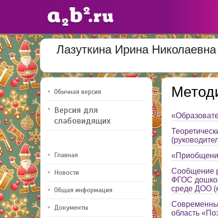
Лазуткина Ирина Николаевна
Сайты
педагогов
Метод
Обычная версия
Добавлено — 10947
Добавлен
Версия для
«Образовате
слабовидящих
Теоретическ
(руководите
Главная
«Приобщение
Сообщение р
Новости
ФГОС дошкол
среде ДОО (
Общая информация
Современные
Документы
область «По