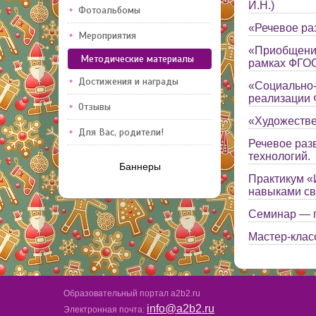
И.Н.)
Фотоальбомы
«Речевое ра
Мероприятия
«Приобщение
Методические материалы
рамках ФГО
Достижения и награды
«Социально-
реализации
Отзывы
«Художестве
Для Вас, родители!
Речевое раз
технологий.
Баннеры
Практикум «
навыками св
Семинар — п
Мастер-клас
Образовательный портал a2b2.ru
info@a2b2.ru
Электронная почта: